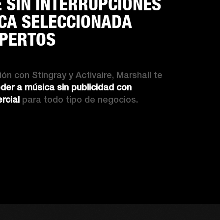
 SIN INTERRUPCIONES
CA SELECCIONADA
XPERTOS
ón con Stingray y Activaire, Marshall te 
der a música sin publicidad con 
rcial
 para todo tipo de negocios. 