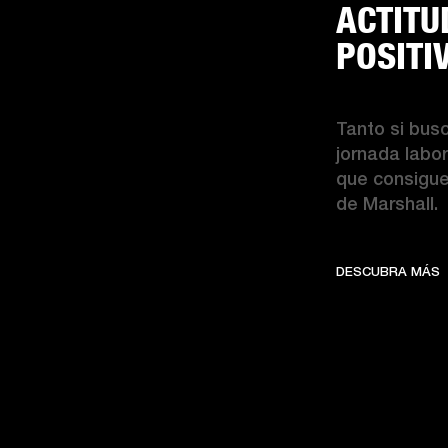
ACTITU
POSITI
Tanto si bus
jornada labor
que consigue
de Marshall. 
D
DESCUBRA MÁS