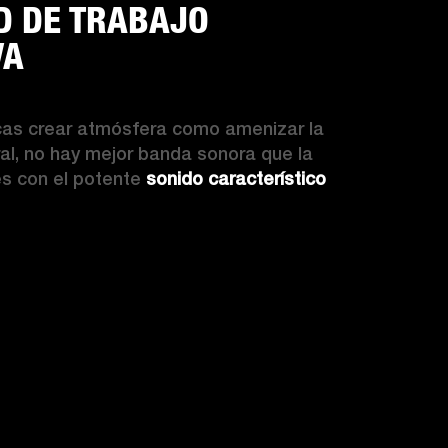
D DE TRABAJO
VA
cas crear atmósfera como amenizar la 
al, no hay mejor banda sonora que la 
s con el potente 
sonido característico
 
ESCUBRA MÁS
ACTITUD DE TRABAJO POSITIVA