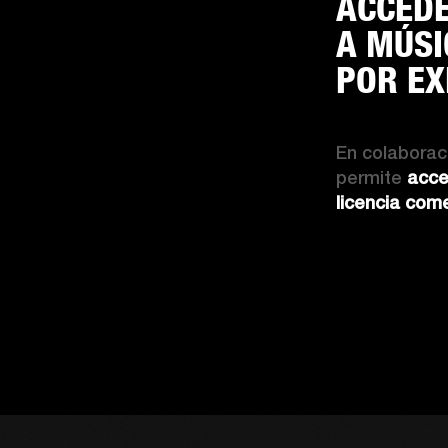
ACCEDE
A MÚSI
POR E
En colaboraci
permite 
acce
licencia come