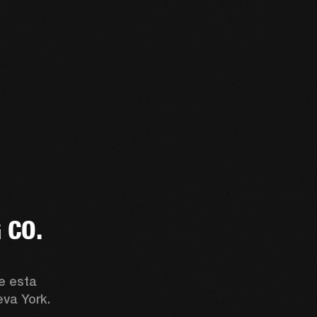
 CO.
e esta 
comunidad peluquera creativa de Bushwick, Nueva York. 