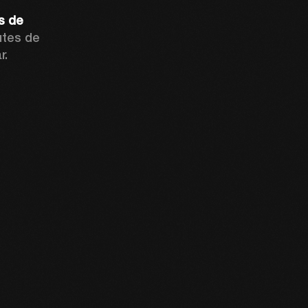
 de 
utes de 
.  