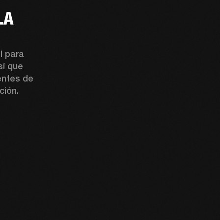
LA
 para 
í que 
entes de 
ción.
O