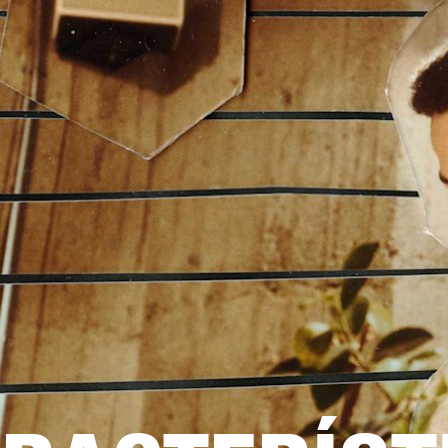
SOLUCIONES EMPRESARIALES
MEMBRESÍA
ENCUENTRA UN 
AURICULARES
BATERÍAS
ROPA
BACKSTAGE
MARSHALL RECORDS
SOPO