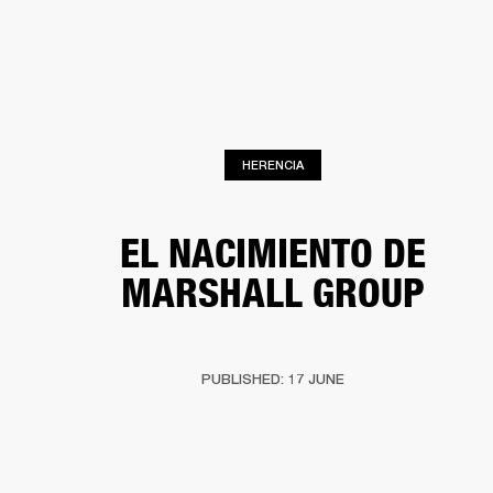
SOLUCIONES EMPRESARIALES
MEMB
DORES
ALTAVOCES
AURICULARES
BATERÍAS
ROPA
BACKSTAGE
MARSHAL
HERENCIA
EL NACIMIENTO DE
MARSHALL GROUP
PUBLISHED: 17 JUNE