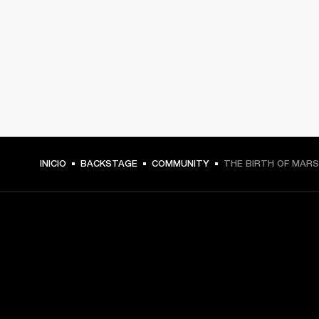
INICIO
BACKSTAGE
COMMUNITY
THE BIRTH OF MAR
TU PASE A PRIMERA FILA
Regístrate y consigue: