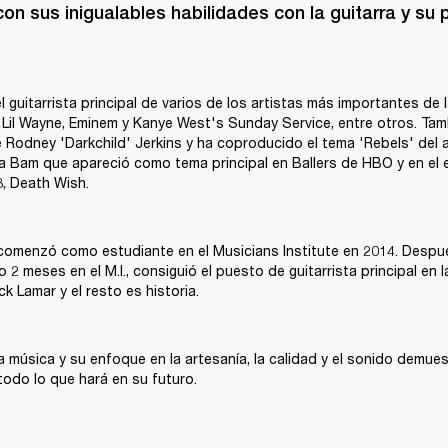
 con sus inigualables habilidades con la guitarra y su 
l guitarrista principal de varios de los artistas más importantes de 
 Lil Wayne, Eminem y Kanye West's Sunday Service, entre otros. Tam
Rodney 'Darkchild' Jerkins y ha coproducido el tema 'Rebels' del ar
 Bam que apareció como tema principal en Ballers de HBO y en el e
8, Death Wish.
 comenzó como estudiante en el Musicians Institute en 2014. Despué
 2 meses en el M.I., consiguió el puesto de guitarrista principal en 
k Lamar y el resto es historia.
a música y su enfoque en la artesanía, la calidad y el sonido demues
odo lo que hará en su futuro. 