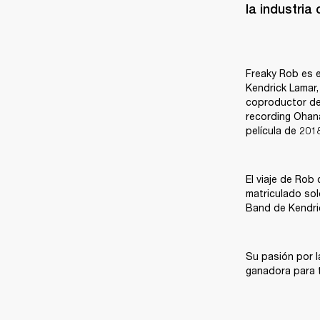
la industria
Freaky Rob es e
Kendrick Lamar,
coproductor de 
recording Ohana
película de 201
El viaje de Rob
matriculado solo
Band de Kendric
Su pasión por l
ganadora para t