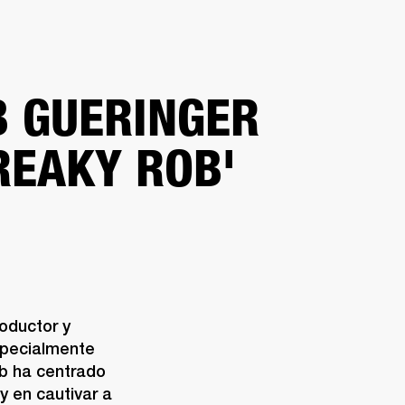
DISTRIBUIDOR
OUTLET
RTE
 GUERINGER
REAKY ROB'
oductor y 
specialmente 
b ha centrado 
 en cautivar a 