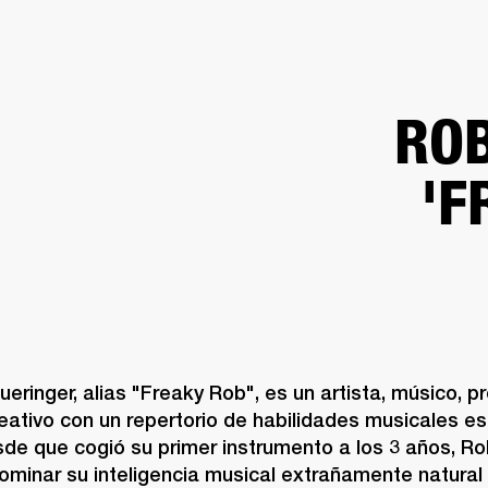
SOLUCIONES EMPRESARIALES
MEMBRESÍA
ENCUENTRA UN 
AURICULARES
BATERÍAS
ROPA
BACKSTAGE
MARSHALL RECORDS
SOPO
ROB
'F
eringer, alias "Freaky Rob", es un artista, músico, pr
reativo con un repertorio de habilidades musicales e
sde que cogió su primer instrumento a los 3 años, Ro
ominar su inteligencia musical extrañamente natural y