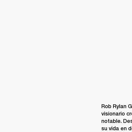
AMPLIFICADORES
ALTAVOCES
Omitir
al
chat
Rob Rylan Gu
visionario c
notable. De
su vida en d