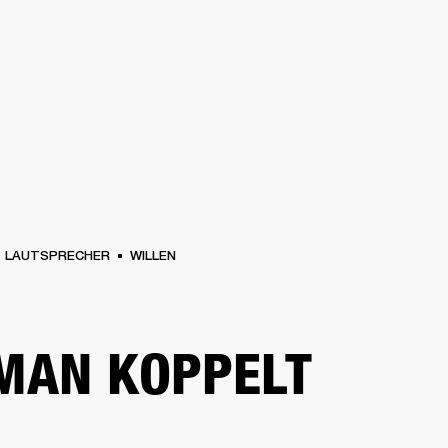
FÜR UNTERNEHMEN
MITGLIEDS
R
KOPFHÖRER
SCHLAGZEUG
KLEIDUNG
BACKSTAGE
MARSHALL RECORD
LAUTSPRECHER
WILLEN
MAN KOPPELT