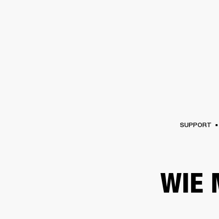
VERSTÄRKER
LAUTSPRECHE
Zum
Chat
überspringen
SUPPORT
WIE 