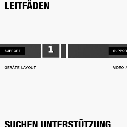
LEITFÄDEN
SUPPORT
SUPPORT
SUPPOR
GERÄTE-LAYOUT
VIDEO-
SUCHEN UNTERSTÜTZUNG