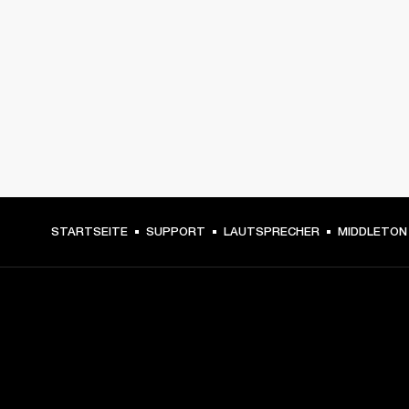
STARTSEITE
SUPPORT
LAUTSPRECHER
MIDDLETON
DEIN BACKSTAGE-PASS ZU
UNSEREN NEUIGKEITEN