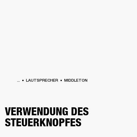
FÜR UNTERNEHMEN
MITGLIEDSCHA
PFHÖRER
SCHLAGZEUG
KLEIDUNG
BACKSTAGE
MARSHALL RECORDS
SU
...
LAUTSPRECHER
MIDDLETON
VERWENDUNG DES
STEUERKNOPFES