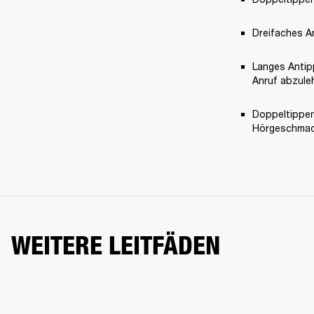
Dreifaches A
Langes Antip
Anruf abzule
Doppeltippen 
Hörgeschmack
WEITERE LEITFÄDEN