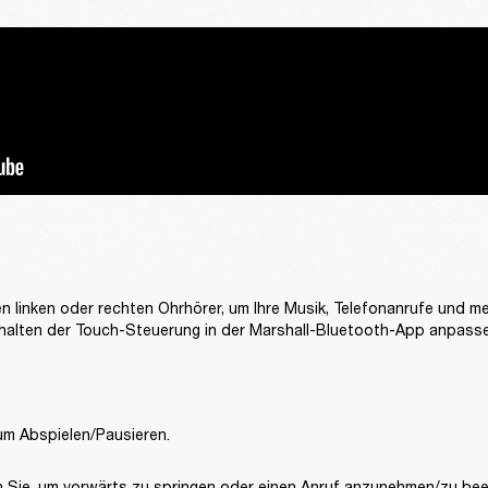
n linken oder rechten Ohrhörer, um Ihre Musik, Telefonanrufe und meh
halten der Touch-Steuerung in der Marshall-Bluetooth-App anpasse
um Abspielen/Pausieren.
 Sie, um vorwärts zu springen oder einen Anruf anzunehmen/zu be