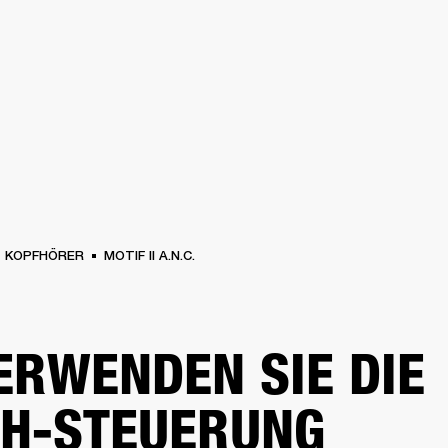
FÜR UNTERNEHMEN
MITGLIEDS
R
KOPFHÖRER
SCHLAGZEUG
KLEIDUNG
BACKSTAGE
MARSHALL RECORD
KOPFHÖRER
MOTIF II A.N.C.
ERWENDEN SIE DIE
H-STEUERUNG