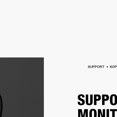
FÜR UNTERNEHMEN
MITGLIEDS
R
KOPFHÖRER
SCHLAGZEUG
KLEIDUNG
BACKSTAGE
MARSHALL RECORD
SUPPORT
KOP
SUPPO
MONI