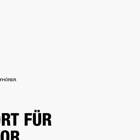
CHAFT
HÄNDLERSUCHE
OUTLET
S
SUPPORT
FHÖRER
RT FÜR
TOR