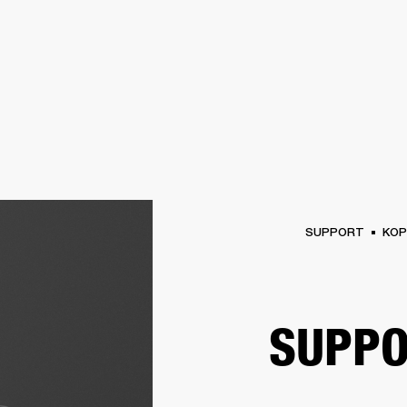
FÜR UNTERNEHMEN
MITGLIEDS
R
KOPFHÖRER
SCHLAGZEUG
KLEIDUNG
BACKSTAGE
MARSHALL RECORD
SUPPORT
KOP
SUPPO