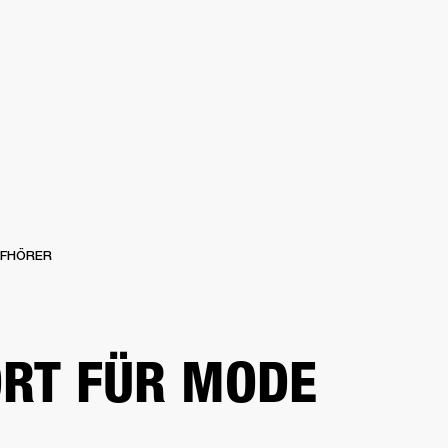
CHAFT
HÄNDLERSUCHE
OUTLET
S
SUPPORT
FHÖRER
RT FÜR MODE