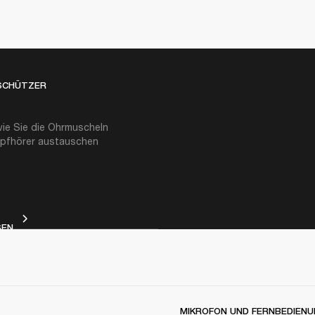
SCHÜTZER
wie Sie die Ohrmuscheln
opfhörer austauschen
OHRENSCHÜTZER
SEN
MIKROFON UND FERNBEDIENU