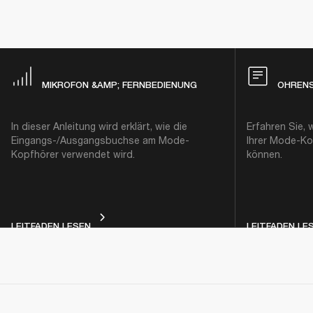
MIKROFON &AMP; FERNBEDIENUNG
OHREN
In dieser Anleitung wird erklärt, wie die
Erfahren Sie, 
Eingangs-/Ausgangsbuchse am Mode-
Ihrer Mode-K
Kopfhörer verwendet wird.
können.
MIKROFON &AMP; FERNBEDIENUNG
LEITFADEN LESEN
LEITFADEN LE