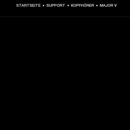
STARTSEITE
SUPPORT
KOPFHÖRER
MAJOR V
DEIN BACKSTAGE-PASS ZU
UNSEREN NEUIGKEITEN
Melde dich an und erhalte:
10 % Rabatt auf deinen ersten Einkauf auf 
marshall.com. Ausnahmen findest du 
hier
.
Infos zu Produktneuheiten, persönlichen Angeboten und 
Events 