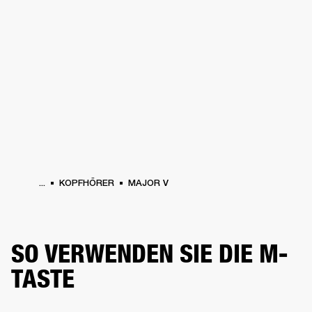
FÜR UNTERNEHMEN
MITGLIEDSCHA
PFHÖRER
SCHLAGZEUG
KLEIDUNG
BACKSTAGE
MARSHALL RECORDS
SU
...
KOPFHÖRER
MAJOR V
SO VERWENDEN SIE DIE M-
TASTE