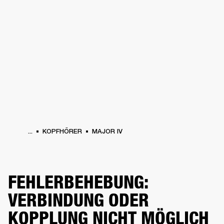
FÜR UNTERNEHMEN
MITGLIEDSCHA
PFHÖRER
SCHLAGZEUG
KLEIDUNG
BACKSTAGE
MARSHALL RECORDS
SU
...
KOPFHÖRER
MAJOR IV
FEHLERBEHEBUNG:
VERBINDUNG ODER
KOPPLUNG NICHT MÖGLICH