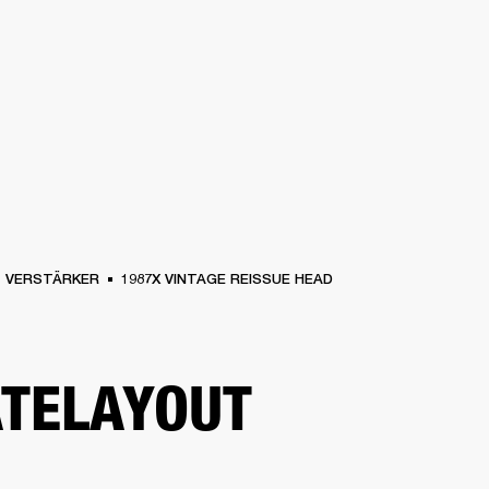
FÜR UNTERNEHMEN
MITGLIEDS
R
KOPFHÖRER
SCHLAGZEUG
KLEIDUNG
BACKSTAGE
MARSHALL RECORD
VERSTÄRKER
1987X VINTAGE REISSUE HEAD
TELAYOUT