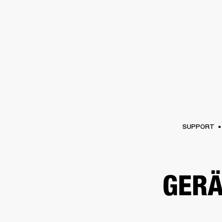
VERSTÄRKER
LAUTSPRECHE
Zum
Chat
überspringen
SUPPORT
GERÄ