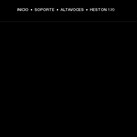
INICIO
SOPORTE
ALTAVOCES
HESTON 120
TU PASE A PRIMERA FILA
Regístrate y consigue:
10 % de descuento en tu primera compra en 
marshall.com. Consulta las exclusiones 
aquí
.
Alertas sobre lanzamientos de productos, ofertas 
personalizadas y eventos 