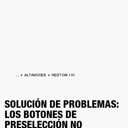
SOLUCIONES EMPRESARIALES
MEMB
TAVOCES
AURICULARES
BATERÍAS
BACKSTAGE
MARSHALL RECORDS
HEN
...
ALTAVOCES
HESTON 120
SOLUCIÓN DE PROBLEMAS:
LOS BOTONES DE
PRESELECCIÓN NO