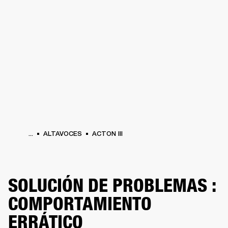
SOLUCIONES EMPRESARIALES
MEMB
TAVOCES
AURICULARES
BATERÍAS
BACKSTAGE
MARSHALL RECORDS
HEN
...
ALTAVOCES
ACTON III
SOLUCIÓN DE PROBLEMAS :
COMPORTAMIENTO
ERRÁTICO