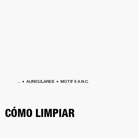
SOLUCIONES EMPRESARIALES
MEMB
TAVOCES
AURICULARES
BATERÍAS
BACKSTAGE
MARSHALL RECORDS
HEN
...
AURICULARES
MOTIF II A.N.C.
CÓMO LIMPIAR