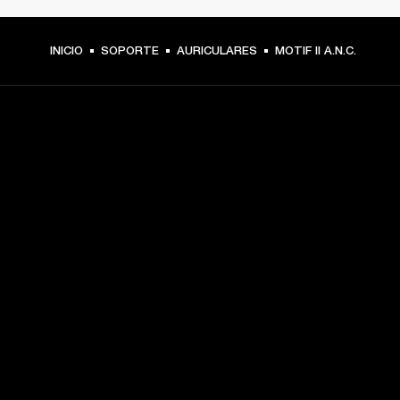
INICIO
SOPORTE
AURICULARES
MOTIF II A.N.C.
TU PASE A PRIMERA FILA
Regístrate y consigue:
10 % de descuento en tu primera compra en 
marshall.com. Consulta las exclusiones 
aquí
.
Alertas sobre lanzamientos de productos, ofertas 
personalizadas y eventos 