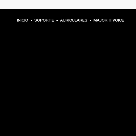
INICIO
SOPORTE
AURICULARES
MAJOR III VOICE
TU PASE A PRIMERA FILA
Regístrate y consigue:
10 % de descuento en tu primera compra en 
marshall.com. Consulta las exclusiones 
aquí
.
Alertas sobre lanzamientos de productos, ofertas 
personalizadas y eventos 