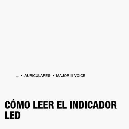
SOLUCIONES EMPRESARIALES
MEMB
TAVOCES
AURICULARES
BATERÍAS
BACKSTAGE
MARSHALL RECORDS
HEN
...
AURICULARES
MAJOR III VOICE
CÓMO LEER EL INDICADOR
LED