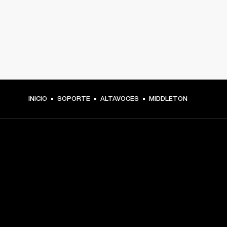
INICIO
SOPORTE
ALTAVOCES
MIDDLETON
TU PASE A PRIMERA FILA
Regístrate y consigue:
10 % de descuento en tu primera compra en 