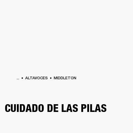
SOLUCIONES EMPRESARIALES
MEMB
DORES
ALTAVOCES
AURICULARES
BATERÍAS
ROPA
BACKSTAGE
MARSHAL
...
ALTAVOCES
MIDDLETON
CUIDADO DE LAS PILAS