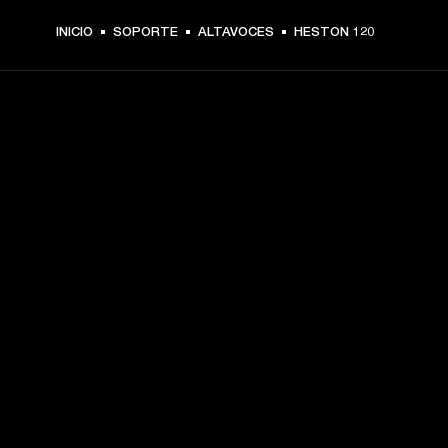
INICIO
SOPORTE
ALTAVOCES
HESTON 120
TU PASE A PRIMERA FILA
Regístrate y consigue:
10 % de descuento en tu primera compra en 
marshall.com. Consulta las exclusiones 
aquí
.
Alertas sobre lanzamientos de productos, ofertas 
personalizadas y eventos 