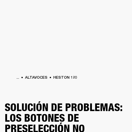
SOLUCIONES EMPRESARIALES
MEMB
DORES
ALTAVOCES
AURICULARES
BATERÍAS
ROPA
BACKSTAGE
MARSHAL
...
ALTAVOCES
HESTON 120
SOLUCIÓN DE PROBLEMAS:
LOS BOTONES DE
PRESELECCIÓN NO