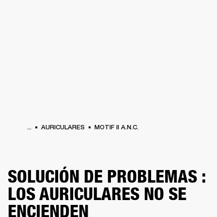
SOLUCIONES EMPRESARIALES
MEMB
DORES
ALTAVOCES
AURICULARES
BATERÍAS
ROPA
BACKSTAGE
MARSHAL
...
AURICULARES
MOTIF II A.N.C.
SOLUCIÓN DE PROBLEMAS :
LOS AURICULARES NO SE
ENCIENDEN