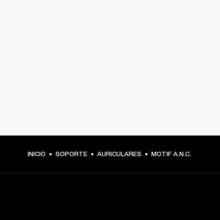
INICIO
SOPORTE
AURICULARES
MOTIF A.N.C.
TU PASE A PRIMERA FILA