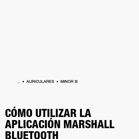
SOLUCIONES EMPRESARIALES
MEMB
DORES
ALTAVOCES
AURICULARES
BATERÍAS
ROPA
BACKSTAGE
MARSHAL
...
AURICULARES
MINOR III
CÓMO UTILIZAR LA
APLICACIÓN MARSHALL
BLUETOOTH