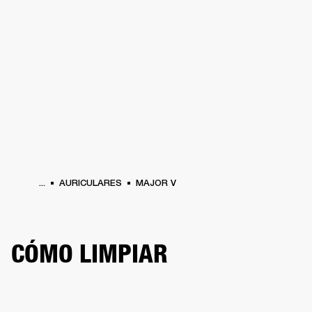
SOLUCIONES EMPRESARIALES
MEMB
DORES
ALTAVOCES
AURICULARES
BATERÍAS
ROPA
BACKSTAGE
MARSHAL
...
AURICULARES
MAJOR V
CÓMO LIMPIAR