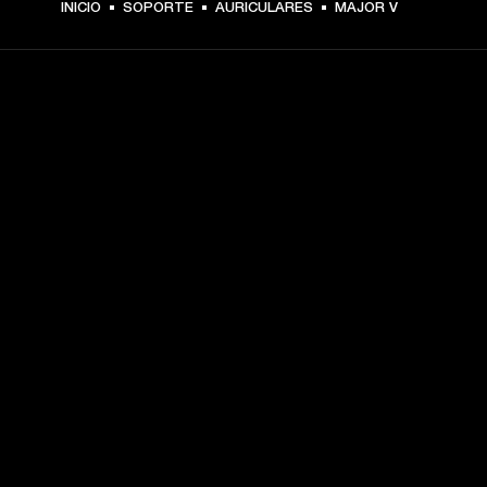
INICIO
SOPORTE
AURICULARES
MAJOR V
TU PASE A PRIMERA FILA
Regístrate y consigue:
10 % de descuento en tu primera compra en 
marshall.com. Consulta las exclusiones 
aquí
.
Alertas sobre lanzamientos de productos, ofertas 
personalizadas y eventos 