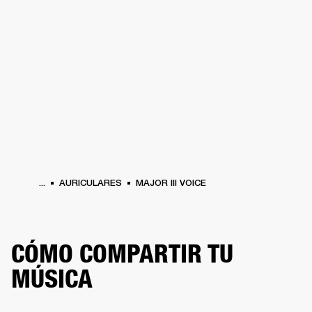
SOLUCIONES EMPRESARIALES
MEMB
DORES
ALTAVOCES
AURICULARES
BATERÍAS
ROPA
BACKSTAGE
MARSHAL
...
AURICULARES
MAJOR III VOICE
CÓMO COMPARTIR TU
MÚSICA