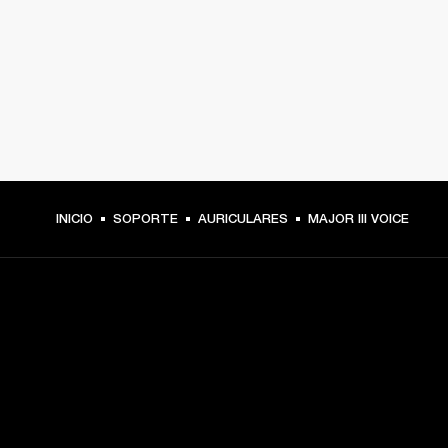
INICIO
SOPORTE
AURICULARES
MAJOR III VOICE
TU PASE A PRIMERA FILA
Regístrate y consigue: