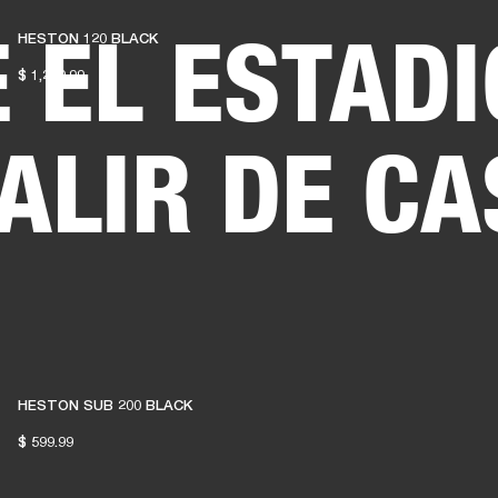
E EL ESTADI
HESTON 120 BLACK
SOLUCIONES EMPRESARIALES
MEMBRESÍA
ENCUENTRA UN 
$ 1,299.99
AURICULARES
BATERÍAS
ROPA
BACKSTAGE
MARSHALL RECORDS
SOPO
ALIR DE CA
HESTON SUB 200 BLACK
$ 599.99