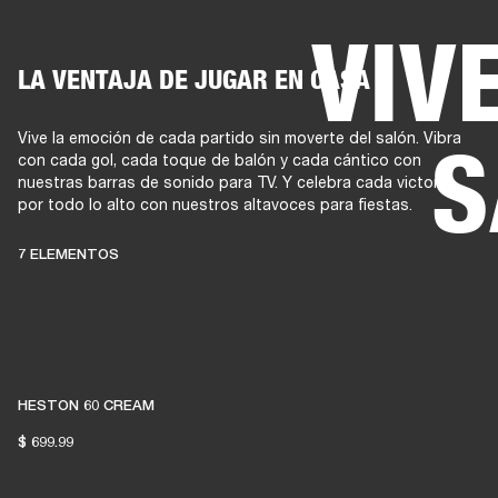
VIV
LA VENTAJA DE JUGAR EN CASA
AMPLIFICADORES
ALTAVOCES
Omitir
al
Vive la emoción de cada partido sin moverte del salón. Vibra
S
chat
con cada gol, cada toque de balón y cada cántico con
nuestras barras de sonido para TV. Y celebra cada victoria
por todo lo alto con nuestros altavoces para fiestas.
7 ELEMENTOS
HESTON 60 CREAM
$ 699.99