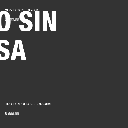
O SIN
HESTON 60 BLACK
DISTRIBUIDOR
OUTLET
$ 699.99
RTE
SA
HESTON SUB 200 CREAM
$ 599.99