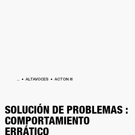
SOLUCIONES EMPRESARIALES
MEMB
TAVOCES
AURICULARES
BATERÍAS
BACKSTAGE
MARSHALL RECORDS
HEN
...
ALTAVOCES
ACTON III
SOLUCIÓN DE PROBLEMAS :
COMPORTAMIENTO
ERRÁTICO