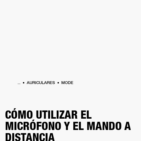
SOLUCIONES EMPRESARIALES
MEMB
TAVOCES
AURICULARES
BATERÍAS
BACKSTAGE
MARSHALL RECORDS
HEN
...
AURICULARES
MODE
CÓMO UTILIZAR EL
MICRÓFONO Y EL MANDO A
DISTANCIA