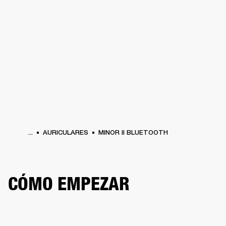
SOLUCIONES EMPRESARIALES
MEMB
TAVOCES
AURICULARES
BATERÍAS
BACKSTAGE
MARSHALL RECORDS
HEN
...
AURICULARES
MINOR II BLUETOOTH
CÓMO EMPEZAR