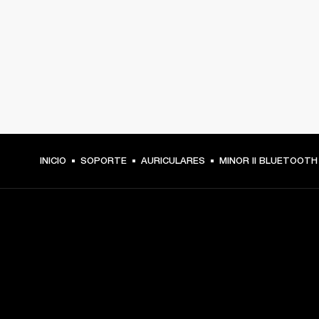
INICIO
SOPORTE
AURICULARES
MINOR II BLUETOOTH
TU PASE A PRIMERA FILA
Regístrate y consigue: