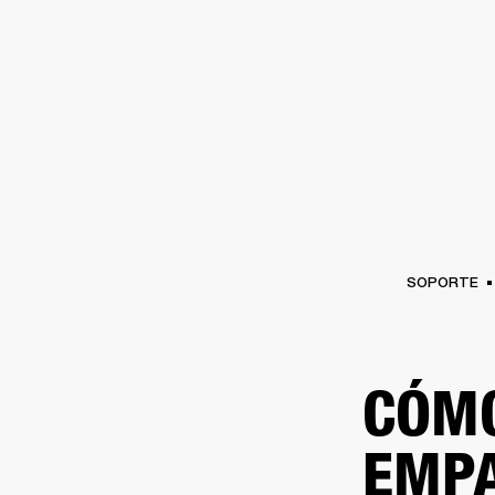
AMPLIFICADORES
ALTAVOCES
Omitir
al
chat
SOPORTE
CÓMO
EMP