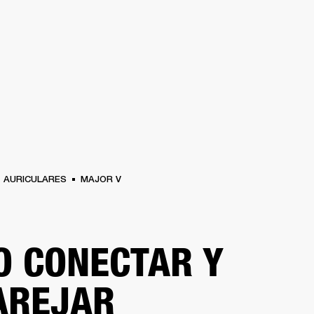
SOLUCIONES EMPRESARIALES
MEMBRESÍA
ENC
AURICULARES
BATERÍAS
BACKSTAGE
MARSHALL RECORDS
HENDRIX
SO
AURICULARES
MAJOR V
 CONECTAR Y
AREJAR