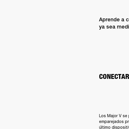
Aprende a co
ya sea medi
CONECTAR
Los Major V se 
emparejados pre
último disposit