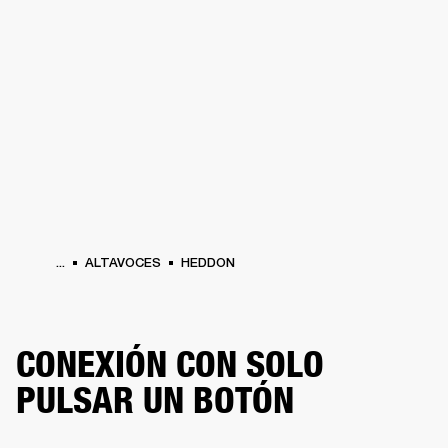
SOLUCIONES EMPRESARIALES
MEMB
TAVOCES
AURICULARES
BATERÍAS
BACKSTAGE
MARSHALL RECORDS
HEN
...
ALTAVOCES
HEDDON
CONEXIÓN CON SOLO
PULSAR UN BOTÓN