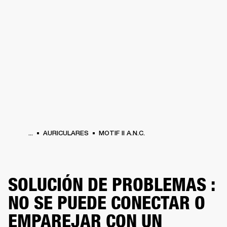
SOLUCIONES EMPRESARIALES
MEMB
TAVOCES
AURICULARES
BATERÍAS
BACKSTAGE
MARSHALL RECORDS
HEN
...
AURICULARES
MOTIF II A.N.C.
SOLUCIÓN DE PROBLEMAS :
NO SE PUEDE CONECTAR O
EMPAREJAR CON UN