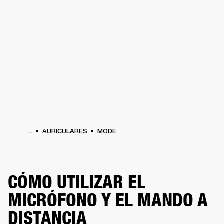
SOLUCIONES EMPRESARIALES
MEMB
TAVOCES
AURICULARES
BATERÍAS
BACKSTAGE
MARSHALL RECORDS
HEN
...
AURICULARES
MODE
CÓMO UTILIZAR EL
MICRÓFONO Y EL MANDO A
DISTANCIA