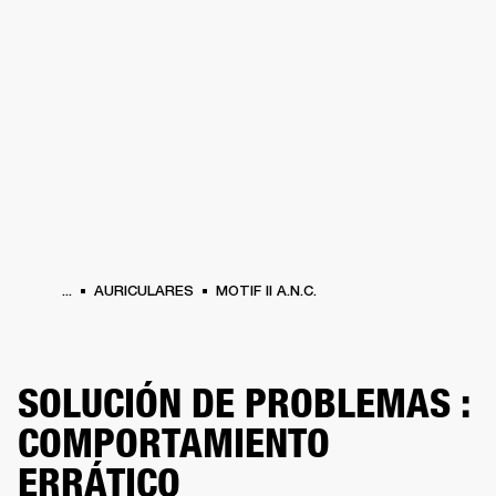
SOLUCIONES EMPRESARIALES
MEMB
DORES
ALTAVOCES
AURICULARES
BATERÍAS
ROPA
BACKSTAGE
MARSHAL
...
AURICULARES
MOTIF II A.N.C.
SOLUCIÓN DE PROBLEMAS :
COMPORTAMIENTO
ERRÁTICO