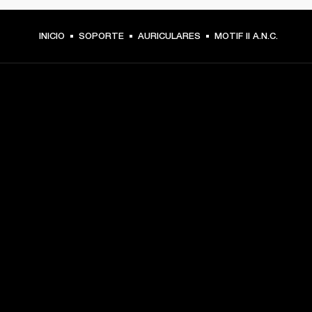
INICIO
SOPORTE
AURICULARES
MOTIF II A.N.C.
TU PASE A PRIMERA FILA
Regístrate y consigue:
10 % de descuento en tu primera compra en 
marshall.com. Consulta las exclusiones 
aquí
.
Alertas sobre lanzamientos de productos, ofertas 
personalizadas y eventos 