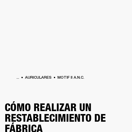
SOLUCIONES EMPRESARIALES
MEMB
DORES
ALTAVOCES
AURICULARES
BATERÍAS
ROPA
BACKSTAGE
MARSHAL
...
AURICULARES
MOTIF II A.N.C.
CÓMO REALIZAR UN
RESTABLECIMIENTO DE
FÁBRICA