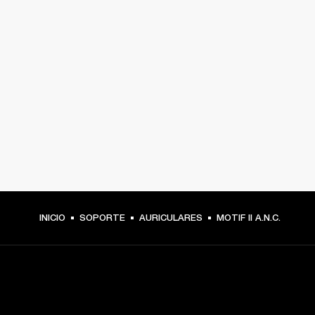
INICIO
SOPORTE
AURICULARES
MOTIF II A.N.C.
TU PASE A PRIMERA FILA