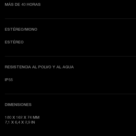
MÁS DE 40 HORAS
ESTÉREO/MONO
ESTÉREO
RESISTENCIA AL POLVO Y AL AGUA
IP55
DIMENSIONES
180 X 162 X 74
7,1 X 6,4 X 2,9
 IN