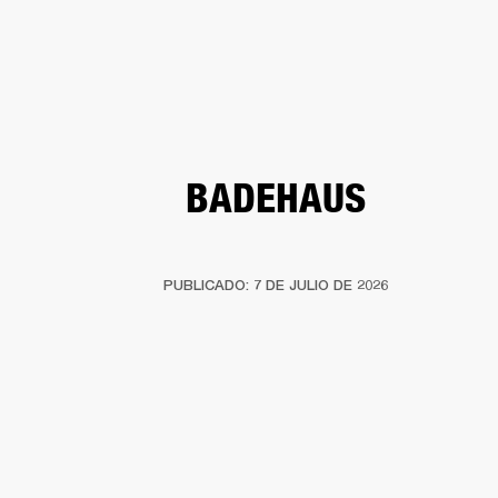
SOLUCIONES EMPRESARIALES
MEMB
DORES
ALTAVOCES
AURICULARES
BATERÍAS
ROPA
BACKSTAGE
MARSHAL
BADEHAUS
PUBLICADO: 7 DE JULIO DE 2026