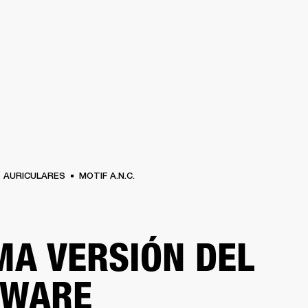
SOLUCIONES EMPRESARIALES
MEMBRESÍA
ENC
AURICULARES
BATERÍAS
BACKSTAGE
MARSHALL RECORDS
HENDRIX
SO
AURICULARES
MOTIF A.N.C.
MA VERSIÓN DEL
MWARE