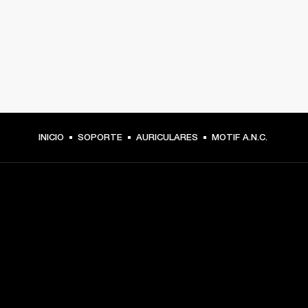
INICIO
SOPORTE
AURICULARES
MOTIF A.N.C.
TU PASE A PRIMERA FILA