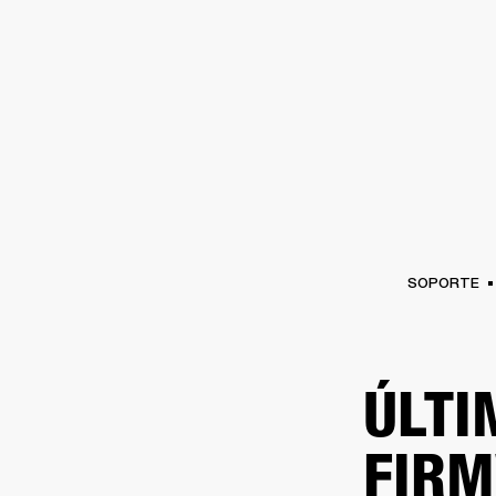
AMPLIFICADORES
ALTAVOCES
Omitir
al
chat
SOPORTE
ÚLTI
FIR