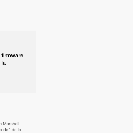
e firmware
 la
 Marshall 
 de" de la 