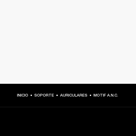
INICIO
SOPORTE
AURICULARES
MOTIF A.N.C.
TU PASE A PRIMERA FILA