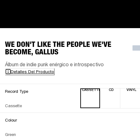
WE DON'T LIKE THE PEOPLE WE'VE
BECOME, GALLUS
Álbum de indie punk enérgico e introspectivo
Detalles Del Producto
CASSETTE
CD
VINYL
Record Type
Cassette
Colour
Green