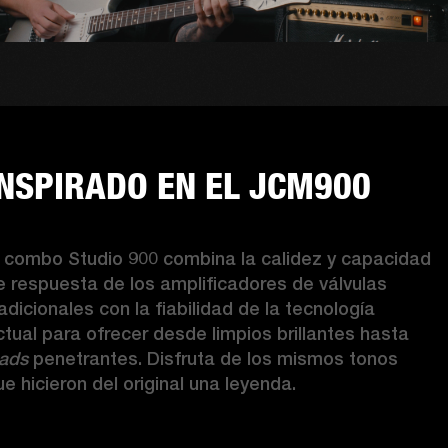
INSPIRADO EN EL JCM900
l combo Studio 900 combina la calidez y capacidad 
e respuesta de los amplificadores de válvulas 
adicionales con la fiabilidad de la tecnología 
actual para ofrecer desde limpios brillantes hasta 
eads
 penetrantes. Disfruta de los mismos tonos 
ue hicieron del original una leyenda. 