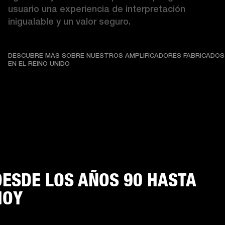
usuario una experiencia de interpretación 
inigualable y un valor seguro. 
DESCUBRE MÁS SOBRE NUESTROS AMPLIFICADORES FABRICADOS
DESCUBRE MÁS SOBRE NUESTROS AMPLIFICADO
EN EL REINO UNIDO
DESDE LOS AÑOS 90 HASTA
HOY