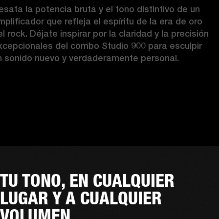
esata la potencia bruta y el tono distintivo de un 
plificador que refleja el espíritu de la era de oro 
l rock. Déjate inspirar por la claridad y la precisión 
xcepcionales del combo Studio 900 para esculpir 
n sonido nuevo y verdaderamente personal. 
TU TONO, EN CUALQUIER
LUGAR Y A CUALQUIER
VOLUMEN