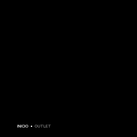
INICIO
OUTLET