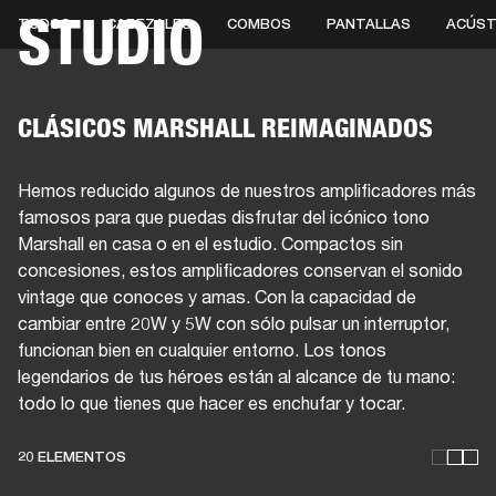
STUDIO
TODOS
CABEZALES
COMBOS
PANTALLAS
ACÚST
SOLUCIONES EMPRESARIALES
MEMB
TAVOCES
AURICULARES
BATERÍAS
BACKSTAGE
MARSHALL RECORDS
HEN
CLÁSICOS MARSHALL REIMAGINADOS
Hemos reducido algunos de nuestros amplificadores más
famosos para que puedas disfrutar del icónico tono
Marshall en casa o en el estudio. Compactos sin
concesiones, estos amplificadores conservan el sonido
vintage que conoces y amas. Con la capacidad de
cambiar entre 20W y 5W con sólo pulsar un interruptor,
funcionan bien en cualquier entorno. Los tonos
legendarios de tus héroes están al alcance de tu mano:
todo lo que tienes que hacer es enchufar y tocar.
ESTOS AMPLIFICADORES
20 ELEMENTOS