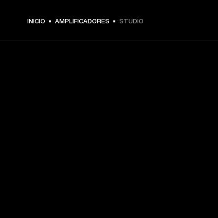
INICIO
AMPLIFICADORES
STUDIO
TU PASE A PRIMERA FILA
Regístrate y consigue:
10 % de descuento en tu primera compra en 
marshall.com. Consulta las exclusiones 
aquí
.
Alertas sobre lanzamientos de productos, ofertas 
personalizadas y eventos 