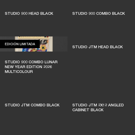
MANTIENEN VIVA LA
MÚSICA EN VIVO
STUDIO 900 HEAD BLACK
STUDIO 900 COMBO BLACK
El 1% de las compras de los miembros se
destina a apoyar a salas de música
EDICIÓN LIMITADA
EDICIÓN LIMITADA
STUDIO JTM HEAD BLACK
independientes
STUDIO 900 COMBO LUNAR
NEW YEAR EDITION 2026
MULTICOLOUR
ÚNETE A AMPLIFY
STUDIO JTM COMBO BLACK
STUDIO JTM 2X12 ANGLED
CABINET BLACK