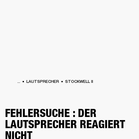
FÜR UNTERNEHMEN
MITGLIEDSCHA
PFHÖRER
SCHLAGZEUG
KLEIDUNG
BACKSTAGE
MARSHALL RECORDS
SU
...
LAUTSPRECHER
STOCKWELL II
FEHLERSUCHE : DER
LAUTSPRECHER REAGIERT
NICHT