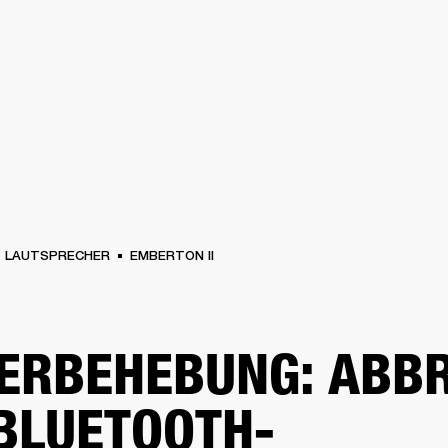
FÜR UNTERNEHMEN
MITGLIEDS
R
KOPFHÖRER
SCHLAGZEUG
KLEIDUNG
BACKSTAGE
MARSHALL RECORD
LAUTSPRECHER
EMBERTON II
ERBEHEBUNG: ABB
BLUETOOTH-