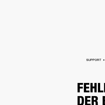
VERSTÄRKER
LAUTSPRECHE
Zum
Chat
überspringen
SUPPORT
FEHL
DER 