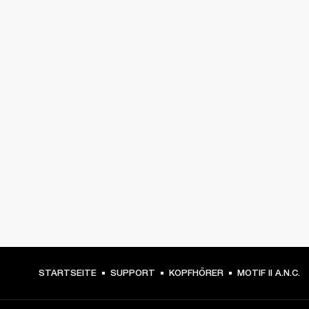
STARTSEITE
SUPPORT
KOPFHÖRER
MOTIF II A.N.C.