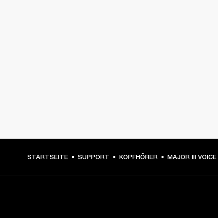
STARTSEITE
SUPPORT
KOPFHÖRER
MAJOR III VOICE
DEIN BACKSTAGE-PASS ZU