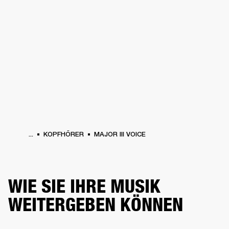
FÜR UNTERNEHMEN
MITGLIEDSCHA
PFHÖRER
SCHLAGZEUG
KLEIDUNG
BACKSTAGE
MARSHALL RECORDS
SU
...
KOPFHÖRER
MAJOR III VOICE
WIE SIE IHRE MUSIK
WEITERGEBEN KÖNNEN