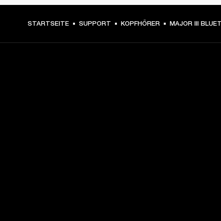
STARTSEITE
SUPPORT
KOPFHÖRER
MAJOR III BLU
DEIN BACKSTAGE-PASS ZU
UNSEREN NEUIGKEITEN
Melde dich an und erhalte:
10 % Rabatt auf deinen ersten Einkauf auf 
marshall.com. Ausnahmen findest du 
hier
.
Infos zu Produktneuheiten, persönlichen Angeboten und 
Events 