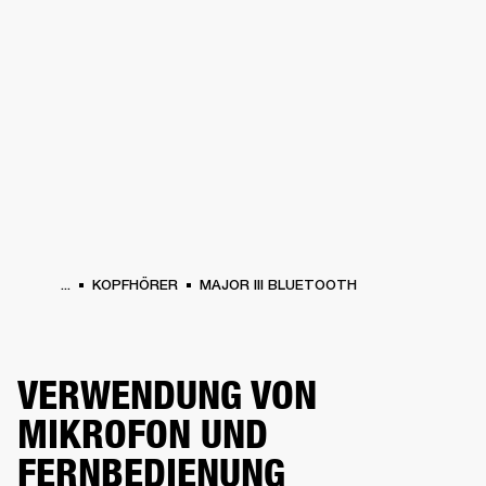
FÜR UNTERNEHMEN
MITGLIEDSCHA
PFHÖRER
SCHLAGZEUG
KLEIDUNG
BACKSTAGE
MARSHALL RECORDS
SU
...
KOPFHÖRER
MAJOR III BLUETOOTH
VERWENDUNG VON
MIKROFON UND
FERNBEDIENUNG