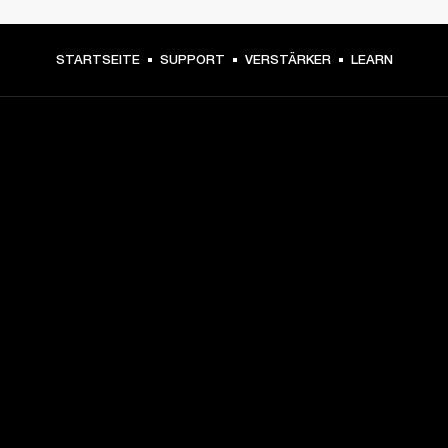
STARTSEITE
SUPPORT
VERSTÄRKER
LEARN
DEIN BACKSTAGE-PASS ZU U
NEUIGKEITEN