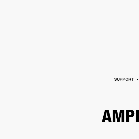
VERSTÄRKER
LAUTSPRECHE
Zum
Chat
überspringen
SUPPORT
AMPE