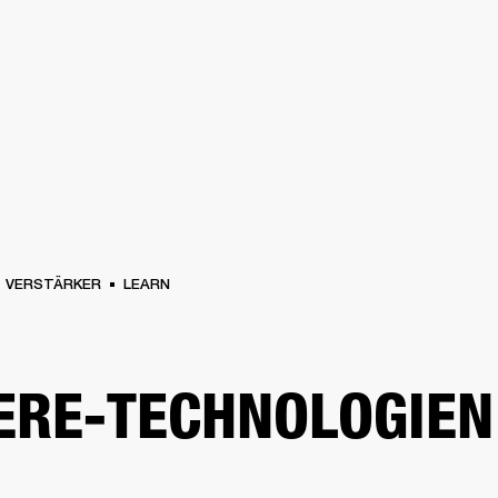
FÜR UNTERNEHMEN
MITGLIEDS
R
KOPFHÖRER
SCHLAGZEUG
KLEIDUNG
BACKSTAGE
MARSHALL RECORD
VERSTÄRKER
LEARN
RE-TECHNOLOGIEN