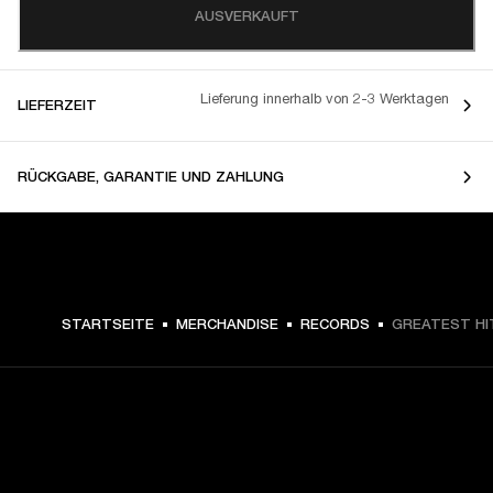
AUSVERKAUFT
Lieferung innerhalb von 2-3 Werktagen
LIEFERZEIT
RÜCKGABE, GARANTIE UND ZAHLUNG
STARTSEITE
MERCHANDISE
RECORDS
GREATEST HIT