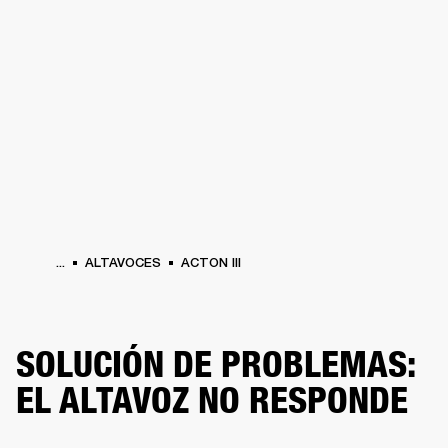
SOLUCIONES EMPRESARIALES
MEMB
TAVOCES
AURICULARES
BATERÍAS
BACKSTAGE
MARSHALL RECORDS
HEN
...
ALTAVOCES
ACTON III
SOLUCIÓN DE PROBLEMAS:
EL ALTAVOZ NO RESPONDE