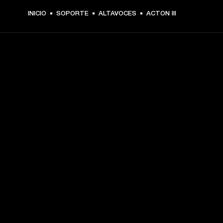
INICIO
SOPORTE
ALTAVOCES
ACTON III
TU PASE A PRIMERA FILA
Regístrate y consigue:
10 % de descuento en tu primera compra en 
marshall.com. Consulta las exclusiones 
aquí
.
Alertas sobre lanzamientos de productos, ofertas 
personalizadas y eventos 