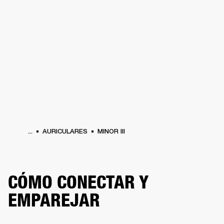
SOLUCIONES EMPRESARIALES
MEMB
TAVOCES
AURICULARES
BATERÍAS
BACKSTAGE
MARSHALL RECORDS
HEN
...
AURICULARES
MINOR III
CÓMO CONECTAR Y
EMPAREJAR