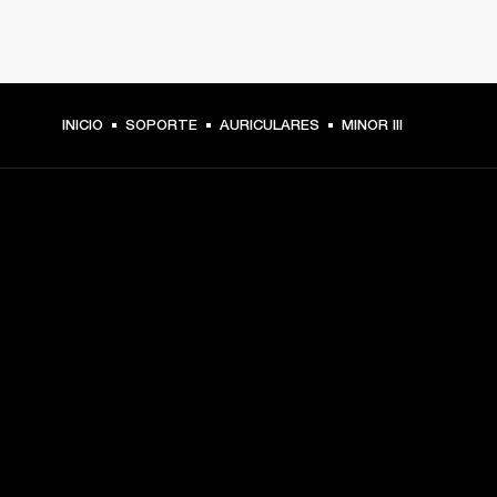
INICIO
SOPORTE
AURICULARES
MINOR III
TU PASE A PRIMERA FILA
Regístrate y consigue:
10 % de descuento en tu primera compra en 
marshall.com. Consulta las exclusiones 
aquí
.
Alertas sobre lanzamientos de productos, ofertas 