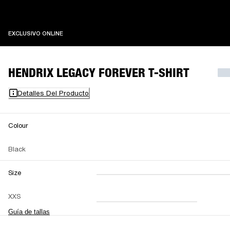
EXCLUSIVO ONLINE
EXCLUSIVO ONLINE
HENDRIX LEGACY FOREVER T-SHIRT
Detalles Del Producto
Colour
Black
Size
XXS
XS
S
M
XXS
L
XL
XXL
Guía de tallas